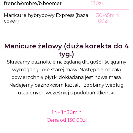
french/ombre/b.boomer
130zł
Manicure hybrydowy Express (baza
30-45min
cover)
100zł
Manicure żelowy (duża korekta do 4
tyg.)
Skracamy paznokcie na żądaną długość i ściągamy
wymaganą ilość starej masy. Następnie na całą
powierzchnię płytki dokładana jest nowa masa.
Nadajemy paznokciom kształt i zdobimy według
ustalonych wcześniej upodobań Klientki.
1h – 1h30min
Cena od 130,00zł